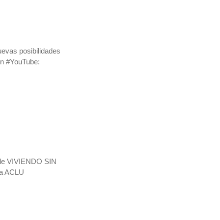
uevas posibilidades
en #YouTube:
o de VIVIENDO SIN
la ACLU