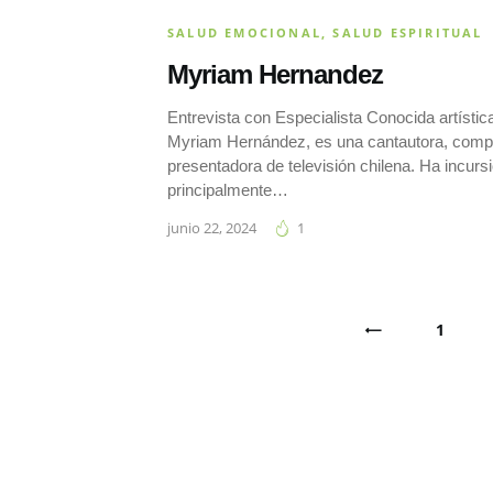
SALUD EMOCIONAL
,
SALUD ESPIRITUAL
Myriam Hernandez
Entrevista con Especialista Conocida artíst
Myriam Hernández, es una cantautora, compo
presentadora de televisión chilena. Ha incurs
principalmente…
junio 22, 2024
1
Paginación
<
PAGE
1
de
entradas