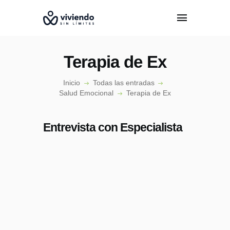
Terapia de Ex
Inicio
Todas las entradas
Salud Emocional
Terapia de Ex
INICIO
CONÓCENOS
Entrevista con Especialista
EPISODIOS
ESPECIALISTAS
PODCAST
CONTACTO