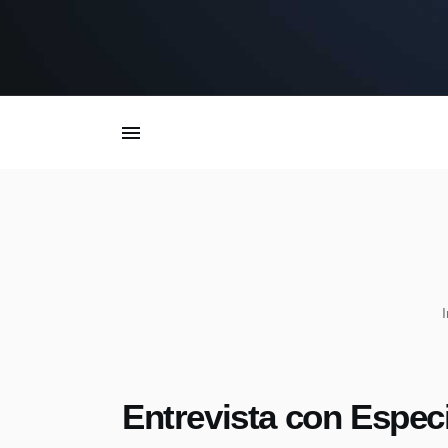
I
I
Entrevista con Especi