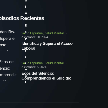
a
l
u
pisodios Recientes
d
E
s
Salud Espiritual
,
Salud Mental
diciembre 30, 2024
p
Identifica y Supera el Acoso
i
Laboral
r
i
Salud Espiritual
,
Salud Mental
t
diciembre 7, 2024
u
Ecos del Silencio:
a
Comprendiendo el Suicidio
l