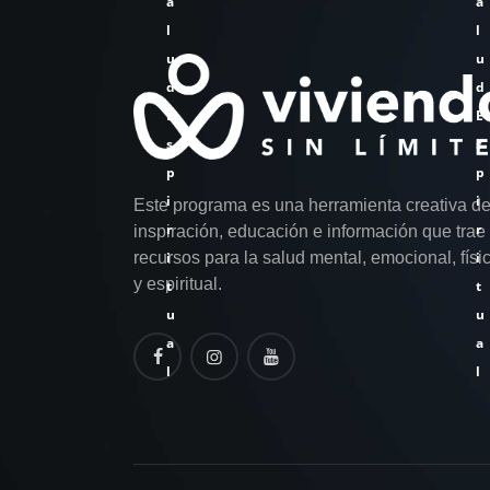
a
a
l
l
u
u
d
d
E
E
s
s
p
p
i
i
Este programa es una herramienta creativa d
r
r
inspiración, educación e información que trae
recursos para la salud mental, emocional, físi
i
i
y espiritual.
t
t
u
u
a
a
l
l