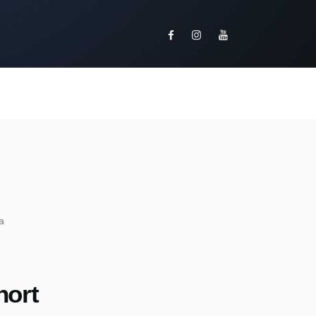
a
hort