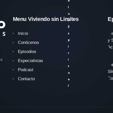
a
l
u
Menu Viviendo sin Limites
E
d
E
Inicio
s
p
Conócenos
i
e
Episodios
r
ca
i
Especialistas
t
Podcast
u
Contacto
a
l