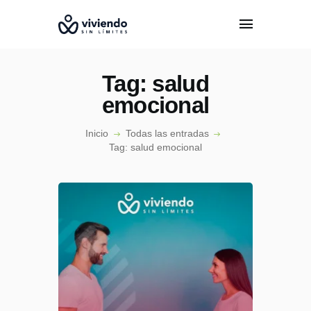
Tag: salud
emocional
Inicio
Todas las entradas
INICIO
Tag: salud emocional
CONÓCENOS
EPISODIOS
ESPECIALISTAS
PODCAST
CONTACTO