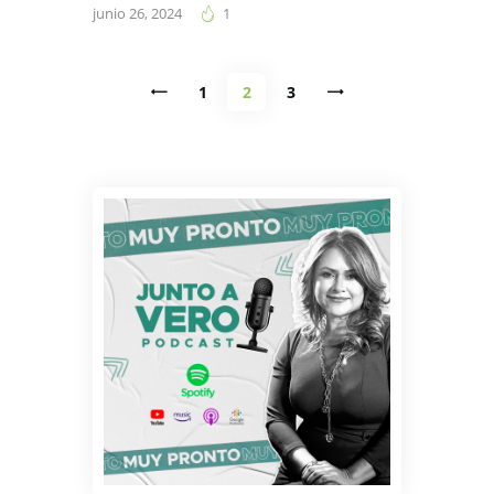
junio 26, 2024
1
Paginación
<
PAGE
1
PAGE
2
>
PAGE
3
de
entradas