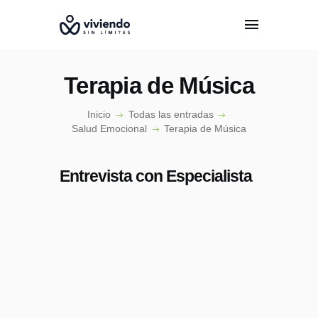
Terapia de Música
Inicio
Todas las entradas
Salud Emocional
Terapia de Música
INICIO
CONÓCENOS
Entrevista con Especialista
EPISODIOS
ESPECIALISTAS
PODCAST
CONTACTO